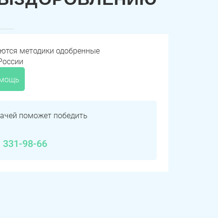
уются методики одобренные
России
омощь
ачей поможет победить
) 331-98-66