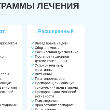
ГРАММЫ ЛЕЧЕНИЯ
рт
Расширенный
наркологом
Выезд врача на дом
Сбор анамнеза
Расширенная диагностика
кс-
Постановка двойной
детокс-капельницы
Успокоительные,
седативные
ералы
Витамины
ры
Гепатопротекторы
жающие
Препараты, снижающие
д алкоголя
токсический вред этанола
мозговой
Препараты для мозговой
активности
Психотерапия
обходимые
Врач оставит препараты
Интервенция