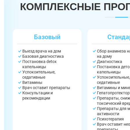
КОМПЛЕКСНЫЕ ПРО
Базовый
Станда
Выезд врача на дом
Сбор анамнеза 
Базовая диагностика
на дому
Постановка detox
Диагностика
капельницы
Постановка дето
Успокоительные,
капельницы
седативные
Успокоительные,
Витамины
седативные
Врач оставит препараты
Витамины и мин
Консультации и
Гепатопротекто
рекомендации
Препараты, сни
токсический вре
Препараты для 
активности
Психотерапия
Врач оставит не
препараты